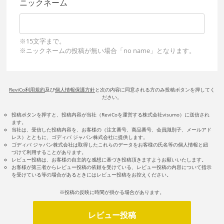
ニックネーム
※15文字まで。
※ニックネームの投稿が無い場合「no name」となります。
ReviCo利用規約
及び
個人情報保護方針
と次の内容に同意される方のみ投稿ボタンを押してく
ださい。
投稿ボタンを押すと、投稿内容が当社（ReviCoを運営する株式会社visumo）に送信され
ます。
当社は、受信した投稿内容を、お客様の（注文番号、商品番号、会員識別子、メールアド
レス）とともに、ゴディバ ジャパン株式会社に提供します。
ゴディバ ジャパン株式会社は取得したこれらのデータをお客様の氏名等の個人情報と紐
づけて利用することがあります。
レビュー投稿は、お客様の自主的な感想に基づき投稿頂きますようお願いいたします。
お客様が第三者からレビュー投稿の依頼を受けている、レビュー投稿の内容について指示
を受けている等の場合があるときにはレビュー投稿をお控えください。
※投稿の反映に時間が掛かる場合があります。