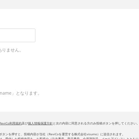
ありません。
name」となります。
ReviCo利用規約
及び
個人情報保護方針
と次の内容に同意される方のみ投稿ボタンを押してください
ボタンを押すと、投稿内容が当社（ReviCoを運営する株式会社visumo）に送信されます。
は、受信した投稿内容を、お客様の（注文番号、商品番号、会員識別子、メールアドレス）とともに