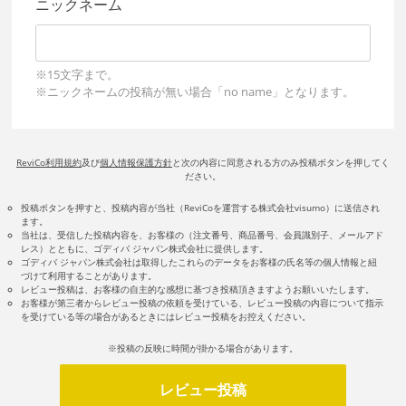
ニックネーム
※15文字まで。
※ニックネームの投稿が無い場合「no name」となります。
ReviCo利用規約
及び
個人情報保護方針
と次の内容に同意される方のみ投稿ボタンを押してく
ださい。
投稿ボタンを押すと、投稿内容が当社（ReviCoを運営する株式会社visumo）に送信され
ます。
当社は、受信した投稿内容を、お客様の（注文番号、商品番号、会員識別子、メールアド
レス）とともに、ゴディバ ジャパン株式会社に提供します。
ゴディバ ジャパン株式会社は取得したこれらのデータをお客様の氏名等の個人情報と紐
づけて利用することがあります。
レビュー投稿は、お客様の自主的な感想に基づき投稿頂きますようお願いいたします。
お客様が第三者からレビュー投稿の依頼を受けている、レビュー投稿の内容について指示
を受けている等の場合があるときにはレビュー投稿をお控えください。
※投稿の反映に時間が掛かる場合があります。