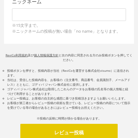
ニックネーム
※15文字まで。
※ニックネームの投稿が無い場合「no name」となります。
ReviCo利用規約
及び
個人情報保護方針
と次の内容に同意される方のみ投稿ボタンを押してく
ださい。
投稿ボタンを押すと、投稿内容が当社（ReviCoを運営する株式会社visumo）に送信され
ます。
当社は、受信した投稿内容を、お客様の（注文番号、商品番号、会員識別子、メールアド
レス）とともに、ゴディバ ジャパン株式会社に提供します。
ゴディバ ジャパン株式会社は取得したこれらのデータをお客様の氏名等の個人情報と紐
づけて利用することがあります。
レビュー投稿は、お客様の自主的な感想に基づき投稿頂きますようお願いいたします。
お客様が第三者からレビュー投稿の依頼を受けている、レビュー投稿の内容について指示
を受けている等の場合があるときにはレビュー投稿をお控えください。
※投稿の反映に時間が掛かる場合があります。